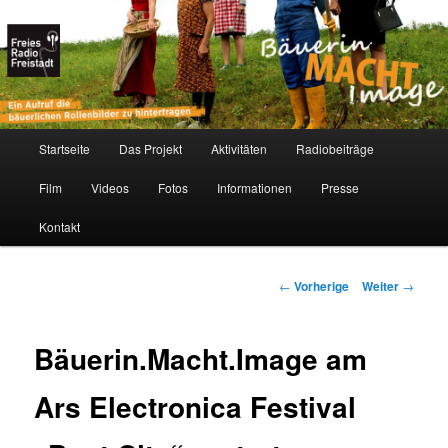
Bäuerin-Macht-Image
Hauptmenü
Startseite
Das Projekt
Aktivitäten
Radiobeiträge
Zum
Film
Videos
Fotos
Informationen
Presse
Inhalt
Kontakt
wechseln
Beitrags-
←
Vorherige
Weiter
→
Navigation
Bäuerin.Macht.Image am
Ars Electronica Festival