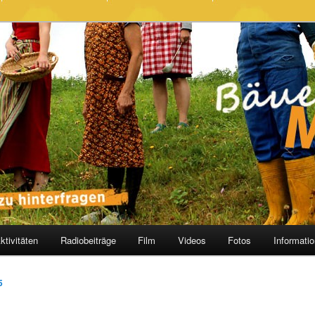
t-Image
ktivitäten
Radiobeiträge
Film
Videos
Fotos
Informati
5