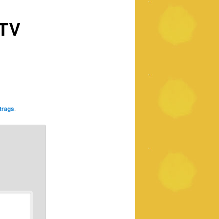
fTV
trags
.